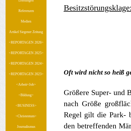
Leistungen
Besitzstörungsklage
Referenzen
Medien
Artikel Siegener Zeitung
<REPORTAGEN 2026>
▼
<REPORTAGEN 2025>
▼
<REPORTAGEN 2024>
▼
Oft wird nicht so heiß g
<REPORTAGEN 2023>
▼
<Arbeit+Job>
▼
Größere Super- und B
<Bildung>
▼
nach Größe großfläc
<BUSINESS>
▼
Regel gilt die Park-
<Christentum>
▼
den betreffenden Mär
Journalismus