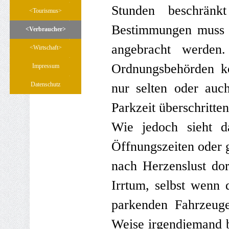
Stunden beschränk
<Tourismus>
▼
Bestimmungen muss d
<Verbraucher>
▼
angebracht werden
<Wirtschaft>
▼
Ordnungsbehörden ko
Impressum
Datenschutz
nur selten oder auc
Parkzeit überschritte
Wie jedoch sieht d
Öffnungszeiten oder 
nach Herzenslust dort
Irrtum, selbst wenn 
parkenden Fahrzeuge
Weise irgendjemand b